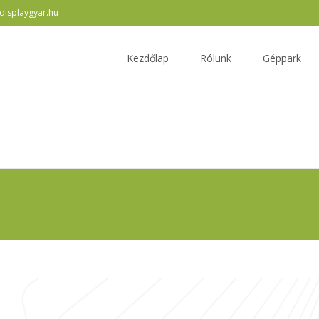
displaygyar.hu
Skip
to
Kezdőlap
Rólunk
Géppark
content