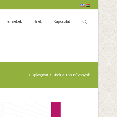
Keresés:
Termékek
Hírek
Kapcsolat
Displaygyar
>
Hírek
>
Tanusítványok