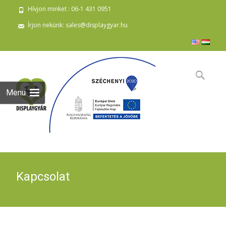
Hívjon minket : 06-1 431 0951
Írjon nekünk: sales@displaygyar.hu
Skip
to
Keresés:
content
Menu
Kapcsolat