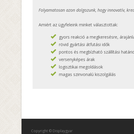
Folyamatosan azon dolgozunk, hogy innovatív, kre
Amiért az ügyfeleink minket választottak:
gyors reakció a megkeresésre, árajánl
rövid gyártási átfutási idők
pontos és megbízható szállítási határi
versenyképes árak
logisztikai megoldások
magas szinvonalú kiszolgálás
Copyright © Displaygyar