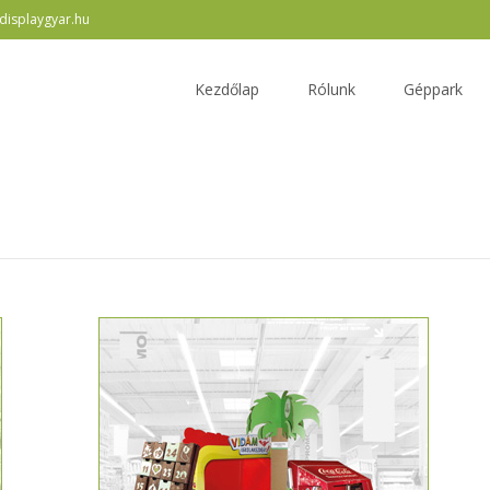
displaygyar.hu
Skip
to
Kezdőlap
Rólunk
Géppark
content