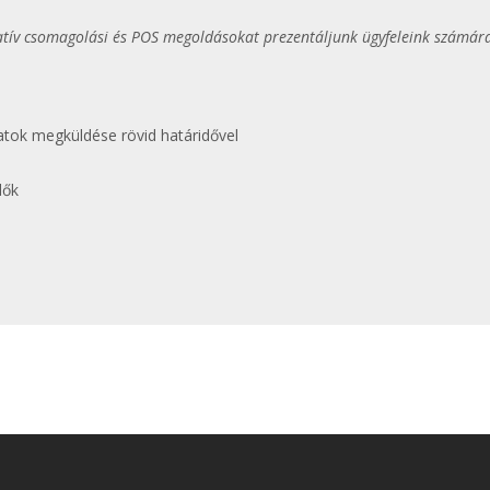
atív csomagolási és POS megoldásokat prezentáljunk ügyfeleink számár
atok megküldése rövid határidővel
dők