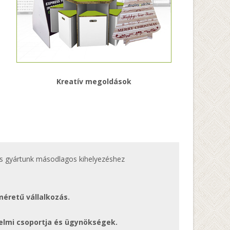
Kreatív megoldások
 és gyártunk másodlagos kihelyezéshez
méretű vállalkozás.
lmi csoportja és ügynökségek.