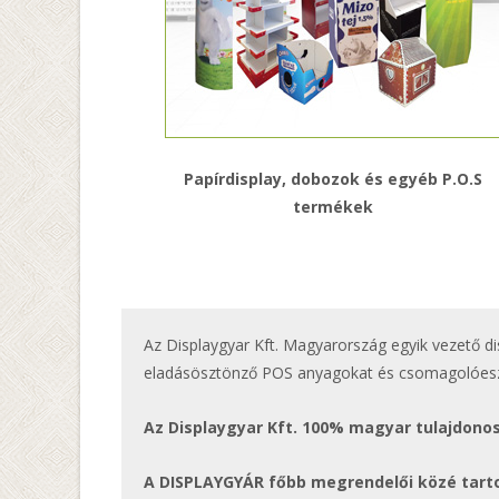
Papírdisplay, dobozok és egyéb P.O.S
termékek
Az Displaygyar Kft. Magyarország egyik vezető d
eladásösztönző POS anyagokat és csomagolóesz
Az Displaygyar Kft. 100% magyar tulajdonos
A DISPLAYGYÁR főbb megrendelői közé tart