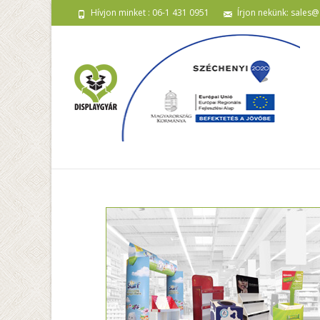
Hívjon minket : 06-1 431 0951
Írjon nekünk: sales@